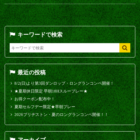
キーワードで検索
最近の投稿
8/2(日)より第3回ダンロップ・ロングランコンペ開催！
★夏期休日限定 早朝18Hスループレー★
お得クーポン配布中！
夏期セルフデー限定★早朝プレー
2026ブリヂストン・夏のロングランコンペ開催！！