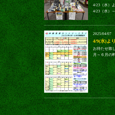
4/23（水
4/23（水）
2025/04/07
4/9(水)
お待たせ致し
月～６月の