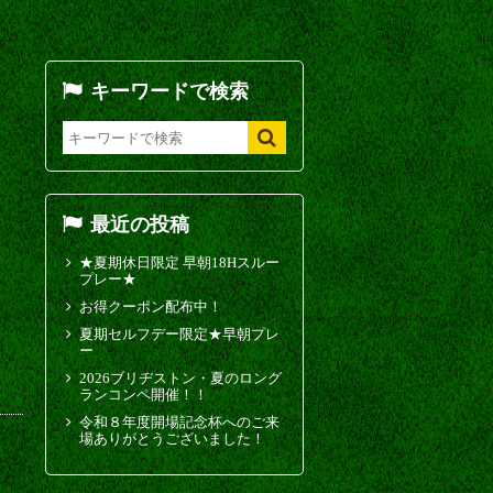
キーワードで検索
最近の投稿
★夏期休日限定 早朝18Hスルー
プレー★
お得クーポン配布中！
夏期セルフデー限定★早朝プレ
ー
2026ブリヂストン・夏のロング
ランコンペ開催！！
令和８年度開場記念杯へのご来
場ありがとうございました！