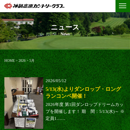
ニュース
News
HOME
>
2026
>
5月
2026/05/12
5/13(水)よりダンロップ・ロング
ランコンペ開催！
2026年度 第1回ダンロップドリームカッ
プを開催します！ 期 間：5/13(水)～ ※
定員1……