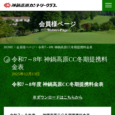
会員様ページ
Mebers-Page
HOME
>
会員様ページ
>
令和7～8年 神鍋高原CC冬期提携料金表
令和7～8年 神鍋高原CC冬期提携料
金表
2025年12月13日
令和7～8年度 神鍋高原CC冬期提携料金表
※
ダ
ウンロードはこちらから