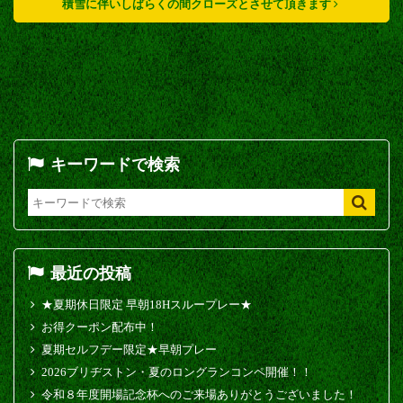
積雪に伴いしばらくの間クローズとさせて頂きます
キーワードで検索
最近の投稿
★夏期休日限定 早朝18Hスループレー★
お得クーポン配布中！
夏期セルフデー限定★早朝プレー
2026ブリヂストン・夏のロングランコンペ開催！！
令和８年度開場記念杯へのご来場ありがとうございました！